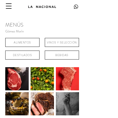
MENÚS
Gómez Morín
ALIMENTOS
VINOS Y SELECCIÓN
DESTILADOS
BEBIDAS