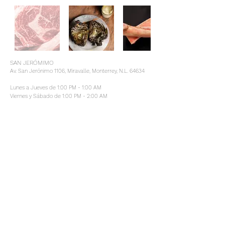
SAN JERÓMIMO
Av. San Jerónimo 1106, Miravalle, Monterrey, N.L. 64634
Lunes a Jueves de 1:00 PM - 1:00 AM
Viernes y Sábado de 1:00 PM - 2:00 AM
Domingo de 1:00 PM - 12:00 AM
81.8347.9205
RESERVAR
© 2023 Gastronómica Holdings
Ribeye a la Sal
La Nacional